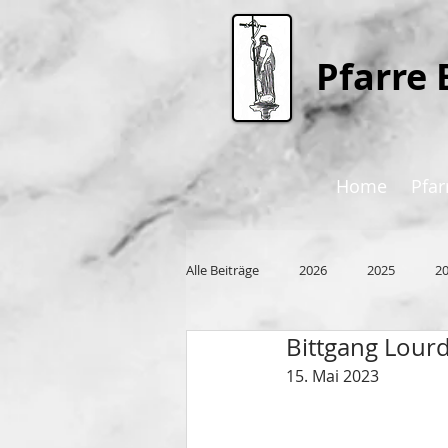
P
farre 
Home
Pfar
Alle Beiträge
2026
2025
2
Bittgang Lour
2015
15. Mai 2023