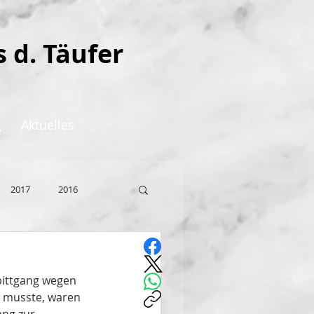
s d. Täufer
Aktuelles
e
2017
2016
ittgang wegen 
 musste, waren 