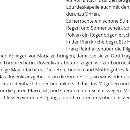
wir voll Entschluss, den Bittg
Lourdeskapelle auch mit dem
durchzuführen. 
Es herrschte ein schöne Sti
Regen und Sonnenschein, so
Pölven ein Regenbogen ersch
In der Pfarrkirche begrüßte 
Franz Reinhartshuber die Pi
chen Anliegen vor Maria zu bringen, damit sie sie zu Gott trag
nd Fürsprecherin. Rosenkranz betend zogen wir zur Lourdesk
immige Maiandacht mit Gebeten, Liedern und Muttergottes-R
as Rosenkranzgebet bis in die Kirche fort, wo wir wieder au
 Franz Reinhartshuber bedankte sich für das Mitgehen und M
für die ganze Pfarre ist, und spendete den Schlusssegen. Mi
schlossen wir den Bittgang ab und freuten uns über das g