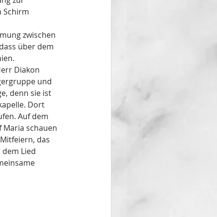
ang zur 
 Schirm 
mmung zwischen 
dass über dem 
ien. 
Herr Diakon 
lgergruppe und 
e, denn sie ist 
apelle. Dort 
ufen. Auf dem 
f Maria schauen 
itfeiern, das 
t dem Lied 
emeinsame 