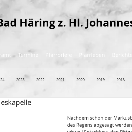
Bad Häring z. Hl. Johanne
ramt
Termine
Pfarrbriefe
Pfarrleben
Bericht
024
2023
2022
2021
2020
2019
2018
deskapelle
Nachdem schon der Markusb
des Regens abgesagt werden