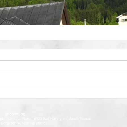
Impressum:
ight:
Martina Pfandl,
6323 Bad Häring, m.pfandl
@tsn.at
 Fotorechte: Martina Pfandl