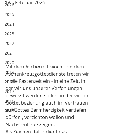
Februar 2026
2026
2025
2024
2023
2022
2021
2020
Mit dem Aschermittwoch und dem 
2019
Aschenkreuzgottesdienste treten wir 
in die Fastenzeit ein - in eine Zeit, in 
2018
der wir uns unserer Verfehlungen 
2017
bewusst werden sollen, in der wir die 
2016
Gottesbeziehung auch im Vertrauen 
auf Gottes Barmherzigkeit vertiefen 
2015
dürfen , verzichten wollen und 
Nächstenliebe zeigen. 
Als Zeichen dafür dient das 