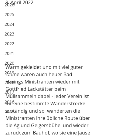
9. April 2022
2026
2025
2024
2023
2022
2021
2020
Warm gekleidet und mit viel guter 
2019
Laune waren auch heuer Bad 
Härings Ministranten wieder mit 
2018
Gottfried Lackstätter beim 
2017
Müllsammeln dabei - jeder Verein ist 
2016
für eine bestimmte Wanderstrecke 
zuständig und so  wanderten die 
2015
Ministranten ihre übliche Route über 
die Ag und Geigersbühel und wieder 
zurück zum Bauhof, wo sie eine Jause 