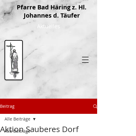
P
farre Bad Häring z. Hl.
Johannes d. Täufer
Aktuelles
Beitrag
Alle Beiträge
Aktion Sauberes Dorf
Alle Beiträge