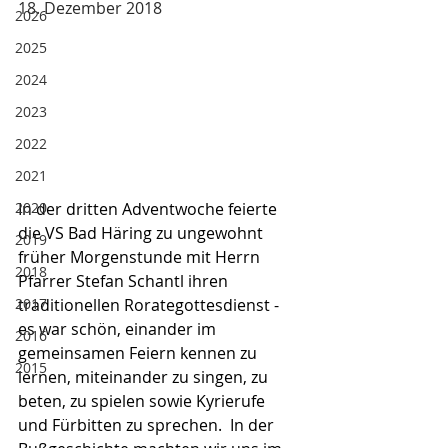
18. Dezember 2018
2026
2025
2024
2023
2022
2021
In der dritten Adventwoche feierte 
2020
die VS Bad Häring zu ungewohnt 
2019
früher Morgenstunde mit Herrn 
2018
Pfarrer Stefan Schantl ihren 
traditionellen Rorategottesdienst - 
2017
es war schön, einander im 
2016
gemeinsamen Feiern kennen zu 
2015
lernen, miteinander zu singen, zu 
beten, zu spielen sowie Kyrierufe 
und Fürbitten zu sprechen.  In der 