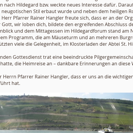
n nach Hildegard bzw. weckte neues Interesse dafür. Darauf
m neugotischen Stil erbaut wurde und neben dem heiligen R
. Herr Pfarrer Rainer Hangler freute sich, dass er an der Org
ott, wir loben dich, bildete den ergreifenden Abschluss d
blick und dem Mittagessen im Hildegardforum stand am N
f dem Programm, die am Mäuseturm und an mehreren Burgru
zten viele die Gelegenheit, im Klosterladen der Abtei St. H
den Gottesdienst trat eine beeindruckte Pilgergemeinschaf
 hatte, die Heimreise an – dankbare Erinnerungen an diese 
 Herrn Pfarrer Rainer Hangler, dass er uns an die wichtige
führt hat.