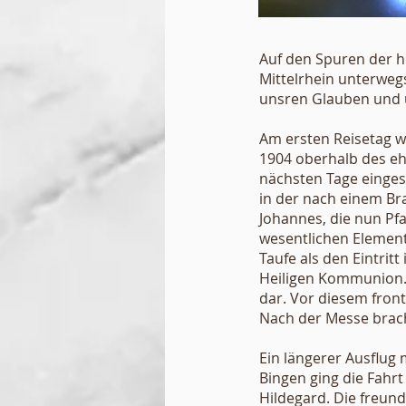
Auf den Spuren der h
Mittelrhein unterwegs
unsren Glauben und u
Am ersten Reisetag wu
1904 oberhalb des eh
nächsten Tage einges
in der nach einem Br
Johannes, die nun Pfa
wesentlichen Element
Taufe als den Eintrit
Heiligen Kommunion. U
Bericht
dar. Vor diesem front
Nach der Messe brachte
Ein längerer Ausflug
Bingen ging die Fahrt
Hildegard. Die freund