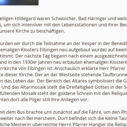
Titel
eiligen Hildegard waren Schwoicher, Bad Häringer und weit
, um sich intensiver mit den Lebensstationen und ihrer Bed
Datum
nsere Kirche zu beschäftigen.
rden wir durch die Teilnahme an der Vesper in der Benedikt
emaligen Klosters Eibingen neu aufgebaut wurde) auf beei
timmt. Der nächste Tag begann nach einem ausgezeichnete
and in den 1930er Jahren neu erbauten ehemaligen Klosterki
rrkirche von Eibingen ist. Anschaulich erklärte Herr Pfarrer
e dieser Kirche. Der an der Westseite stehende Taufbrunne
t in das Leben dar. Der Bereich des Altares symbolisiert die 
nd das Altarmosaik stellt die Dreifaltigkeit Gottes in der 
füllenden Mosaik steht der goldene Schrein mit den Reliqui
n dort alle Pilger still ihre Anliegen vor.
 mit dem Bus brachte uns zunächst auf die Fähre, um den R
 weiter nach Bermersheim. Dort befindet sich die kleine Tau
liche Mesnerin überreichte Herrn Pfarrer Hangler die Reliqu