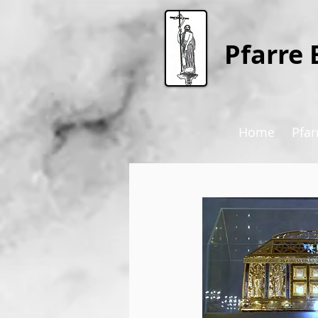
P
farre 
Home
Pfar