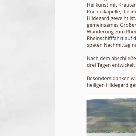
Heilkunst mit Kräuter
Rochuskapelle, die i
Hildegard geweiht ist
gemeinsames Großer G
Wanderung zum Rhein
Rheinschifffahrt au
späten Nachmittag nüt
Nach dem abschließen
drei Tagen entwickelt
Besonders danken wir
heiligen Hildegard ge