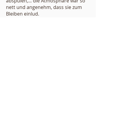
abspülen,... die Atmosphäre war so
nett und angenehm, dass sie zum
Bleiben einlud.
Kurz zusammengefasst verbanden
sich in der Jubiläumsfeier die
feierlichen und würdigen Elemente
mit den fröhlichen und
stimmungsvollen, sodass alle
Mitfeiernden das Fest in schöner
Erinnerung behielten.
Familie Johann und Maria Höck - vor
allem Maria Höck - hat diese
Eindrücke und Stimmungen
fotografisch eingefangen – danke für
die gelungenen Bilder.