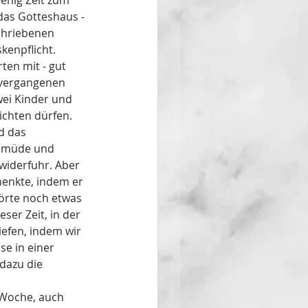
enig Zeit zum 
 das Gotteshaus - 
chriebenen 
enpflicht. 
ten mit - gut 
n vergangenen 
ei Kinder und 
ichten dürfen.
d das 
so müde und 
 widerfuhr. Aber 
enkte, indem er 
örte noch etwas 
ser Zeit, in der 
efen, indem wir 
e in einer 
dazu die 
Woche, auch 