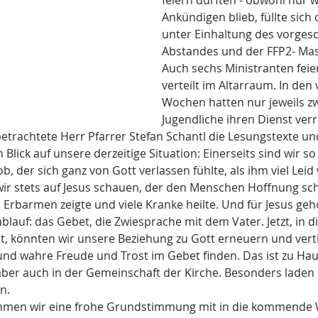
feiern durften - obwohl nur w
Ankündigen blieb, füllte sich
unter Einhaltung des vorges
Abstandes und der FFP2- Mask
Auch sechs Ministranten feier
verteilt im Altarraum. In de
Wochen hatten nur jeweils zw
Jugendliche ihren Dienst verr
etrachtete Herr Pfarrer Stefan Schantl die Lesungstexte un
Blick auf unsere derzeitige Situation: Einerseits sind wir 
b, der sich ganz von Gott verlassen fühlte, als ihm viel Leid
wir stets auf Jesus schauen, der den Menschen Hoffnung sch
 Erbarmen zeigte und viele Kranke heilte. Und für Jesus geh
lauf: das Gebet, die Zwiesprache mit dem Vater. Jetzt, in die
st, könnten wir unsere Beziehung zu Gott erneuern und verti
nd wahre Freude und Trost im Gebet finden. Das ist zu Haus
 aber auch in der Gemeinschaft der Kirche. Besonders laden 
n. 
hmen wir eine frohe Grundstimmung mit in die kommende 