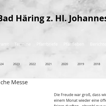
Bad Häring z. Hl. Johanne
ramt
Termine
Pfarrbriefe
Pfarrleben
Bericht
024
2023
2022
2021
2020
2019
2018
liche Messe
Die Freude war groß, dass wi
einem Monat wieder eine öff