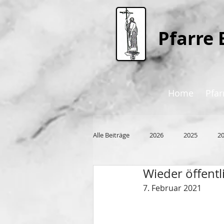
P
farre 
Home
Pfar
Alle Beiträge
2026
2025
2
Wieder öffent
2015
7. Februar 2021