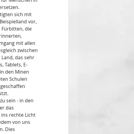
für Menschen in 
rsetzen.
igten sich mit 
eispielland vor, 
ürbitten, die 
innerten, 
gang mit allen 
gleich zwischen 
 Land, das sehr 
, Tablets, E-
 in den Minen 
eten Schulen 
 geschaffen 
tzt.
u sein - in den 
er das 
ns rechte Licht 
jedem von uns 
n. Dies 