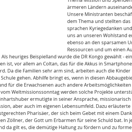
Thema Mission und Spenden 
ärmeren Ländern auseinande
Unsere Ministranten beschäft
dem Thema und stellten das B
sprachen Kyriegedanken und F
uns an unseren Wohlstand er
ebenso an den sparsamen Um
Ressourcen und um einen Aus
Als heuriges Beispielland wurde die DR Kongo gewählt - ein
n ist, vor allem an Coltan, das für die Akkus in Smartphones
ird. Da die Familien sehr arm sind, arbeiten auch die Kinder
 Schule gehen. Abhilfe bringt es, wenn in diesen Abbaugebi
und für die Erwachsenen auch andere Arbeitsmöglichkeiten
vom Weltmissionssonntag werden solche Projekte unterstü
nhartshuber ermutigte in seiner Ansprache, missionarisch z
sion, aber auch im eigenen Lebensumfeld. Dazu erläuterte 
tgerechten Pharisäer, der sich beim Gebet mit einem Dank i
en Zöllner, der Gott um Erbarmen für seine Schuld bat. In 
nd da gilt es, die demütige Haltung zu fördern und zu forme