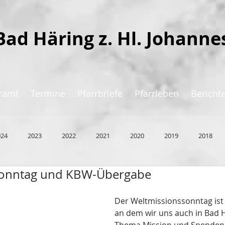
Bad Häring z. Hl. Johanne
ramt
Termine
Pfarrbriefe
Pfarrleben
Bericht
024
2023
2022
2021
2020
2019
2018
sonntag und KBW-Übergabe
Der Weltmissionssonntag ist 
an dem wir uns auch in Bad 