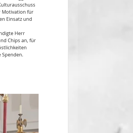
Kulturausschuss 
Motivation für 
en Einsatz und 
digte Herr 
d Chips an, für 
stlichkeiten 
e Spenden.