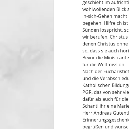
geschieht im aufricht
wohlwollenden Blick a
In-sich-Gehen macht 
begehen. Hilfreich is
Sünden losspricht, sc
wir berufen, Christu
denen Christus ohne v
so, dass sie auch ho
Bevor die Ministrant
für die Weltmission.
Nach der Eucharistie
und die Verabschiedun
Katholischen Bildung
PGR, das von sehr vi
dafür als auch für di
Schantl ihr eine Mari
Herr Andreas Gutenth
Erinnerungsgeschenke.
begrüßen und wünscht