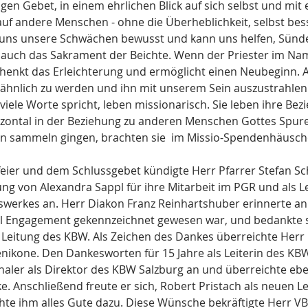
igen Gebet, in einem ehrlichen Blick auf sich selbst und mit
uf andere Menschen - ohne die Überheblichkeit, selbst bess
uns unsere Schwächen bewusst und kann uns helfen, Sünde
t auch das Sakrament der Beichte. Wenn der Priester im Nam
henkt das Erleichterung und ermöglicht einen Neubeginn. Al
s ähnlich zu werden und ihn mit unserem Sein auszustrahlen
iele Worte spricht, leben missionarisch. Sie leben ihre Bez
rizontal in der Beziehung zu anderen Menschen Gottes Spure
en sammeln gingen, brachten sie  im Missio-Spendenhäusch
feier und dem Schlussgebet kündigte Herr Pfarrer Stefan Sc
g von Alexandra Sappl für ihre Mitarbeit im PGR und als Le
swerkes an. Herr Diakon Franz Reinhartshuber erinnerte an 
el Engagement gekennzeichnet gewesen war, und bedankte s
e Leitung des KBW. Als Zeichen des Dankes überreichte Herr 
enikone. Den Dankesworten für 15 Jahre als Leiterin des KBW
aler als Direktor des KBW Salzburg an und überreichte eben
 Anschließend freute er sich, Robert Pristach als neuen Le
e ihm alles Gute dazu. Diese Wünsche bekräftigte Herr VB