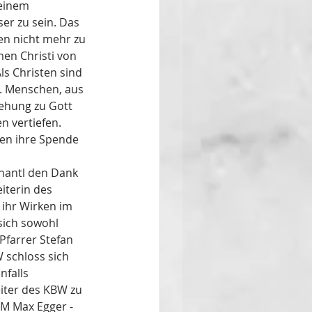
 einem 
er zu sein. Das 
n nicht mehr zu 
en Christi von 
s Christen sind 
. Menschen, aus 
iehung zu Gott 
n vertiefen.
en ihre Spende 
hantl den Dank 
iterin des 
ihr Wirken im 
ich sowohl 
Pfarrer Stefan 
 schloss sich 
falls 
iter des KBW zu 
M Max Egger - 