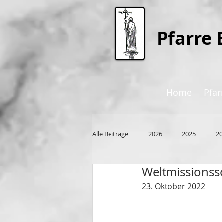
P
farre 
Home
Pfar
Alle Beiträge
2026
2025
2
Weltmissions
2015
23. Oktober 2022