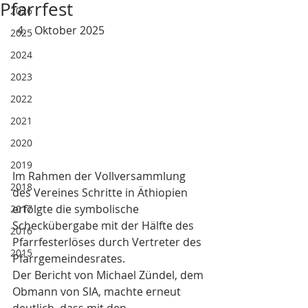
Pfarrfest
2026
Oktober 2025
2025
2024
2023
2022
2021
2020
2019
Im Rahmen der Vollversammlung 
2018
des Vereines Schritte in Äthiopien 
erfolgte die symbolische 
2017
Scheckübergabe mit der Hälfte des 
2016
Pfarrfesterlöses durch Vertreter des 
2015
Pfarrgemeindesrates. 
Der Bericht von Michael Zündel, dem 
Obmann von SIA, machte erneut 
deutlich, dass mit den 