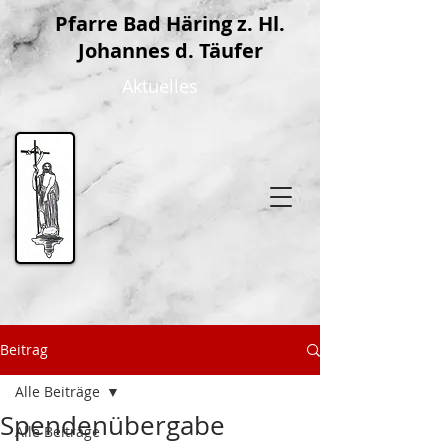
P
farre Bad Häring z. Hl.
Johannes d. Täufer
Aktuelles
Beitrag
Alle Beiträge
Spendenübergabe
Alle Beiträge