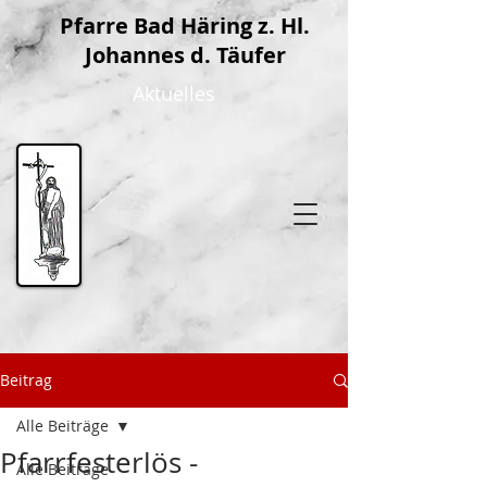
P
farre Bad Häring z. Hl.
Johannes d. Täufer
Aktuelles
Beitrag
Alle Beiträge
Pfarrfesterlös -
Alle Beiträge