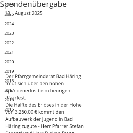
Spendenübergabe
2026
August 2025
2025
2024
2023
2022
2021
2020
2019
Der Pfarrgemeinderat Bad Häring 
2018
freut sich über den hohen 
2017
Spendenerlös beim heurigen 
Pfarrfest.
2016
Die Hälfte des Erlöses in der Höhe 
2015
von 3.260,00 € kommt den 
Aufbauwerk der Jugend in Bad 
Häring zugute - Herr Pfarrer Stefan 