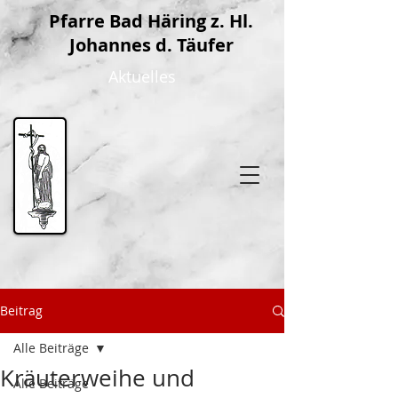
P
farre Bad Häring z. Hl.
Johannes d. Täufer
Aktuelles
Beitrag
Alle Beiträge
Kräuterweihe und
Alle Beiträge