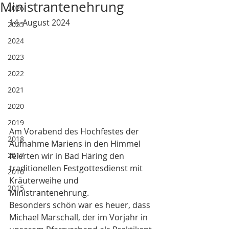
Ministrantenehrung
2026
14. August 2024
2025
2024
2023
2022
2021
2020
2019
Am Vorabend des Hochfestes der 
2018
Aufnahme Mariens in den Himmel 
2017
feierten wir in Bad Häring den 
traditionellen Festgottesdienst mit 
2016
Kräuterweihe und 
2015
Ministrantenehrung. 
Besonders schön war es heuer, dass 
Michael Marschall, der im Vorjahr in 