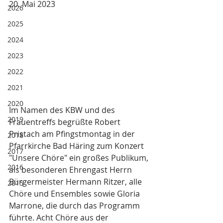
20. Mai 2023
2026
2025
2024
2023
2022
2021
2020
Im Namen des KBW und des 
2019
Frauentreffs begrüßte Robert 
Pristach am Pfingstmontag in der 
2018
Pfarrkirche Bad Häring zum Konzert 
2017
"Unsere Chöre" ein großes Publikum, 
2016
als besonderen Ehrengast Herrn 
Bürgermeister Hermann Ritzer, alle 
2015
Chöre und Ensembles sowie Gloria 
Marrone, die durch das Programm 
führte. Acht Chöre aus der 