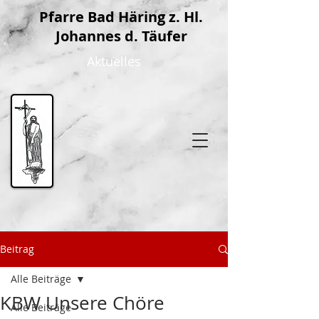
P
farre Bad Häring z. Hl.
Johannes d. Täufer
Aktuelles
Beitrag
Alle Beiträge
KBW Unsere Chöre
Alle Beiträge