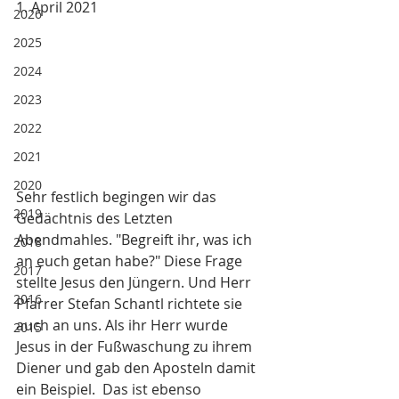
1. April 2021
2026
2025
2024
2023
2022
2021
2020
Sehr festlich begingen wir das 
2019
Gedächtnis des Letzten 
Abendmahles. "Begreift ihr, was ich 
2018
an euch getan habe?" Diese Frage 
2017
stellte Jesus den Jüngern. Und Herr 
2016
Pfarrer Stefan Schantl richtete sie 
auch an uns. Als ihr Herr wurde 
2015
Jesus in der Fußwaschung zu ihrem 
Diener und gab den Aposteln damit 
ein Beispiel.  Das ist ebenso 