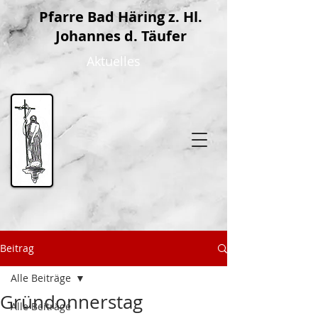
P
farre Bad Häring z. Hl.
Johannes d. Täufer
Aktuelles
Beitrag
Alle Beiträge
Gründonnerstag
Alle Beiträge