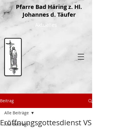
P
farre Bad Häring z. Hl.
Johannes d. Täufer
Aktuelles
Beitrag
Alle Beiträge
Eröffnungsgottesdienst VS
Alle Beiträge