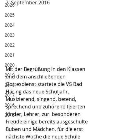
7. September 2016
2026
2025
2024
2023
2022
2021
2020
Mit der Begrüßung in den Klassen 
2019
und dem anschließenden 
Gottesdienst startete die VS Bad 
2018
Häring das neue Schuljahr. 
2017
Musizierend, singend, betend, 
2016
sprechend und zuhörend feierten 
Kinder, Lehrer, zur  besonderen 
2015
Freude einige bereits ausgeschulte 
Buben und Mädchen, für die erst 
nächste Woche die neue Schule 