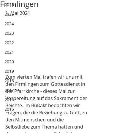
Firmlingen
2026
1. Mai 2021
2025
2024
2023
2022
2021
2020
2019
Zum vierten Mal trafen wir uns mit 
2018
den Firmlingen zum Gottesdienst in 
2017
der Pfarrkirche - dieses Mal zur 
Vorbereitung auf das Sakrament der 
2016
Beichte. Im Bußakt bedachten wir 
2015
Fragen, die die Beziehung zu Gott, zu 
den Mitmenschen und die 
Selbstliebe zum Thema hatten und 