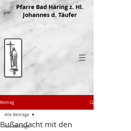
P
farre Bad Häring z. Hl.
Johannes d. Täufer
Aktuelles
Beitrag
Alle Beiträge
Bußandacht mit den
Alle Beiträge